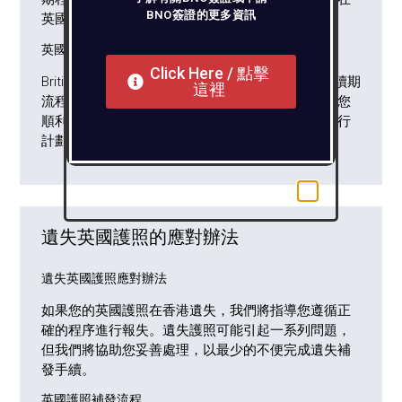
BNO簽證的更多資訊
英國護照過期前及時在香港完成續期程序。
英國護照續期流程
Click Here / 點擊
British Connections將協助您完成英國公民護照的續期
這裡
流程，確保所有需要的文件和信息齊備。這有助於您
順利獲得新的英國護照，而無需中斷您的生活或旅行
計劃。
遺失英國護照的應對辦法
遺失英國護照應對辦法
如果您的英國護照在香港遺失，我們將指導您遵循正
確的程序進行報失。遺失護照可能引起一系列問題，
但我們將協助您妥善處理，以最少的不便完成遺失補
發手續。
英國護照補發流程