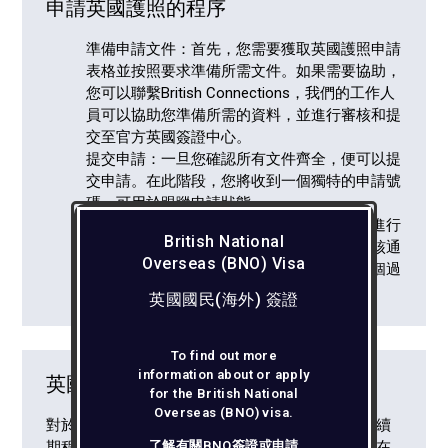
申請英國護照的程序
準備申請文件：首先，您需要獲取
英國護照申請
表格並按照要求準備所需文件。如果需要協助，
您可以聯繫British Connections，我們的工作人
員可以協助您準備所需的資料，並進行審核和提
交至官方英國簽證中心。
提交申請：一旦您確認所有文件齊全，便可以提
交申請。在此階段，您將收到一個獨特的申請號
碼，可用於跟蹤申請狀態。
審核和批准：您的申請將被送交給相關機構進行
British National
審核。在這個過程中，請耐心等待。一旦審核通
Overseas (BNO) Visa
過，您的護照將被批准並準備發送給您。這個過
程通常需要數週的時間，請提前計劃。
英國國民(海外) 簽證
To find out more
information about or apply
英國護照續期
for the British National
Overseas (BNO) visa.
對於已持有英國護照的香港英國公民來說，護照的續
期程序通常相對簡單。您只需提前進行申請，確保在
了解有關BNO簽證或申請