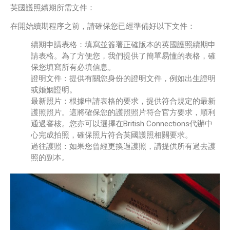
英國護照續期
所需文件：
在開始續期程序之前，請確保您已經準備好以下文件：
續期申請表格：填寫並簽署正確版本的
英國護照續期申
請
表格。為了方便您，我們提供了簡單易懂的表格，確
保您填寫所有必填信息。
證明文件：提供有關您身份的證明文件，例如出生證明
或婚姻證明。
最新照片：根據申請表格的要求，提供符合規定的最新
護照照片。這將確保您的護照照片符合官方要求，順利
通過審核。您亦可以選擇在British Connections代辦中
心完成拍照，確保照片符合英國護照相關要求。
過往護照：如果您曾經更換過護照，請提供所有過去護
照的副本。